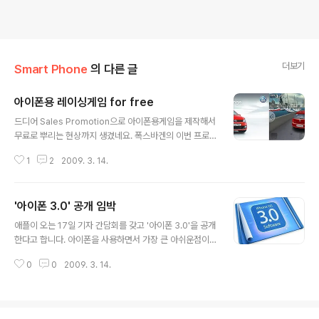
더보기
Smart Phone
의 다른 글
아이폰용 레이싱게임 for free
글 내용
드디어 Sales Promotion으로 아이폰용게임을 제작해서
무료로 뿌리는 현상까지 생겼네요. 폭스바겐의 이번 프로
모션이 효과를 본다면 향후 이런 식의 SP가 성행하지나 않
1
2
2009. 3. 14.
을까 기대해 봅니다. 아쉬운점이 있다면, 무료체험판을 1개
트랙에만 한정을 하다보니 나머지 트랙들은 Locked시켜
놓았다는거지요.
'아이폰 3.0' 공개 임박
글 내용
애플이 오는 17일 기자 간담회를 갖고 '아이폰 3.0'을 공개
한다고 합니다. 아이폰을 사용하면서 가장 큰 아쉬운점이
었던 MMS기능이 추가된다고 하네요. flash 지원 등 아이
0
0
2009. 3. 14.
폰에 추가되었으면 한 하는 wish list를 정리해봤습니다.
Wish List Flash 지원 MMS Copy and Paste 동영상
카메라 적외선통신