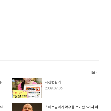
더보기
픈
사진변환기
2008.07.06
al
스티브발머가 야후를 포기한 5가지 이