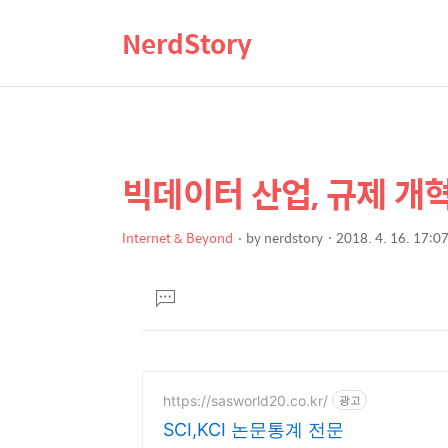
NerdStory
빅데이터 산업, 규제 개
상
본
문
세
제
Internet & Beyond
by
nerdstory
2018. 4. 16. 17:0
컨
본
목
텐
문
댓
츠
글
달
기
https://sasworld20.co.kr/
광고
SCI,KCI 논문통계 전문