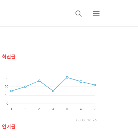
검
메
색
뉴
추
최신글
가
정
보
08-08 18:26
인기글