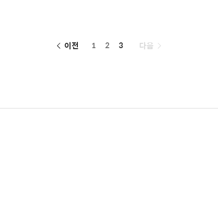
페
이전
1
2
3
다음
이
징