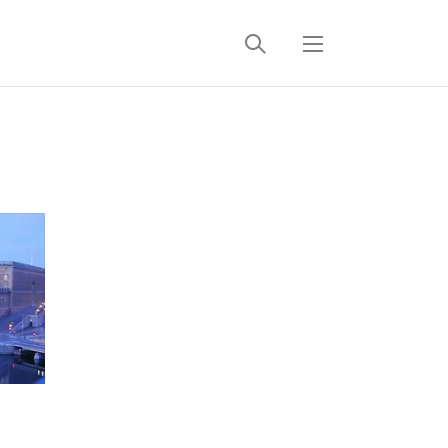
검
메
색
뉴