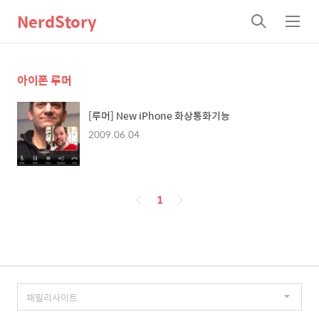
NerdStory
검
메
색
뉴
아이폰 루머
[루머] New iPhone 화상통화기능
2009.06.04
페
1
이
징