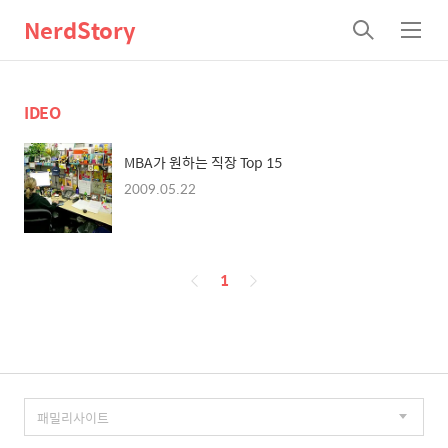
NerdStory
검
메
색
뉴
IDEO
MBA가 원하는 직장 Top 15
2009.05.22
페
1
이
징