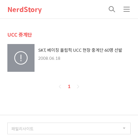
NerdStory
검
메
색
뉴
UCC 중계단
SKT, 베이징 올림픽 UCC 현장 중계단 60명 선발
2008.06.18
페
1
이
징