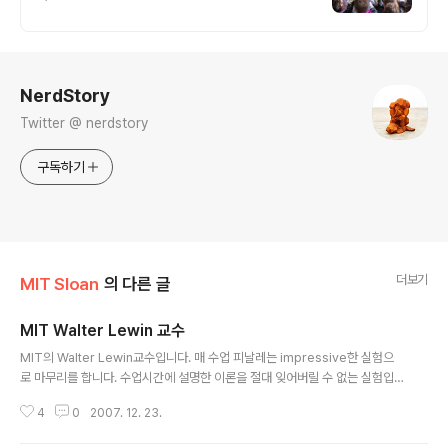
로그 정보
NerdStory
Twitter @ nerdstory
구독하기
더보기
MIT Sloan
의 다른 글
MIT Walter Lewin 교수
글 내용
MIT의 Walter Lewin교수입니다. 매 수업 피날레는 impressive한 실험으
로 마무리를 합니다. 수업시간에 설명한 이론을 절대 잊어버릴 수 없는 실험입
니다.몇 가지 실험의 예를 보여드릴께요. 진자 운동을 설명해주려고 몸소 줄에
4
0
2007. 12. 23.
매달리는 물리학과 교수. 정전기학을 강의할 때는 고양이 털로 학생을 '때리고',
로켓이 어떻게 뜨는지를 보여 주기 위해 소화기로 동력을 얻은 세발자전거를 타