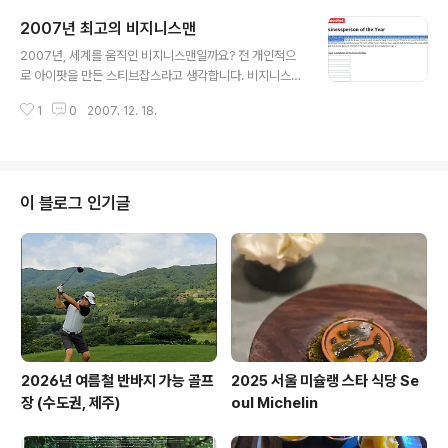
고 강의실을 누비기까지 합니다. MIT의 월터 르윈교수의 괴짜스런 강의동영상
2007년 최고의 비지니스맨
이 담긴 MIT OCW가 NYT에 소개되면서 전 세계적인 인기를 얻고있지요. 온
글 내용
몸을 던져 재미있고 쉽게 물리학을 가르치는 MIT의 저력을 또 한번 느낄수 있
2007년, 세계를 움직인 비지니스맨일까요? 전 개인적으
습니다. The Wonders of Electricity and Magnetism
로 아이팟을 만든 스티브잡스라고 생각합니다. 비지니스위
크에서 자신의 생각을 투표해보세요. Tech titan Steve
1
0
2007. 12. 18.
Jobs, media mogul Rupert Murdoch, banker ext
raordinaire Jamie Dimon, private equity pioneer
Stephen Schwarzman.
이 블로그 인기글
2026년 여름철 반바지 가능 골프
2025 서울 미슐랭 스타 식당 Se
장 (수도권, 제주)
oul Michelin