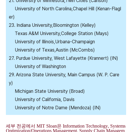
21. University of Minnesota,Twin Cities (Carlson)
University of North Carolina,Chapel Hill (Kenan-Flagl
er)
23. Indiana University,Bloomington (Kelley)
Texas A&M University,College Station (Mays)
University of Illinois,Urbana-Champaign
University of Texas,Austin (McCombs)
27. Purdue University, West Lafayette (Krannert) (IN)
University of Washington
29. Arizona State University, Main Campus (W. P. Care
y)
Michigan State University (Broad)
University of California, Davis
University of Notre Dame (Mendoza) (IN)
세부
전공에서
MIT Sloan은
Information Technology
, Systems
Optimization
/
Operations Management
,
S
upply Chain Managem