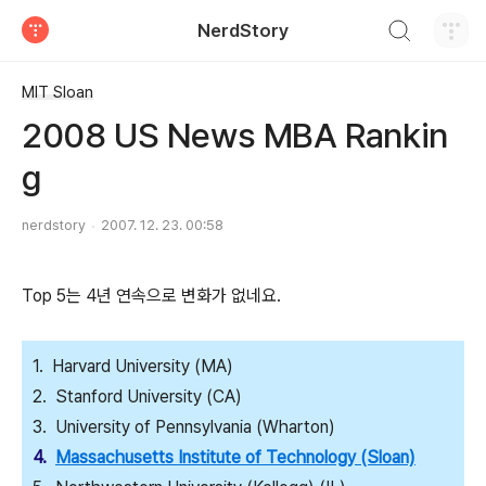
검색하기
NerdStory
티스토리
MIT Sloan
2008 US News MBA Rankin
g
nerdstory
2007. 12. 23. 00:58
Top 5는 4년 연속으로 변화가 없네요.
1. Harvard University (MA)
2. Stanford University (CA)
3. University of Pennsylvania (Wharton)
4.
Massachusetts Institute of Technology (Sloan)