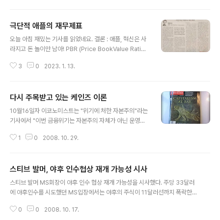
용통화로서 모든 재화의 가치를 측정하고, 결제하는 수단
이 되며 화폐교환비율(환율)의 기준이자 대표적인 안전자
극단적 애플의 재무제표
산이 되었습니다. 현재 미국의 기준금리는 0.50~0.75%
글 내용
(한국기준금리 1.25%) 입니다. 이것도 15년 말, 16년 말
오늘 아침 재밌는 기사를 읽었네요. 결론 : 애플, 혁신은 사
두 차례나 인상한 금리이고, 2008년 국제금융위기 이후
라지고 돈 놀이만 남아! PBR (Price BookValue Ratio)
약 7년간 '0 제로' 금리를 유지해왔습니다. 2007년 당시
주가가 순자산에 비해 1주당 몇 배로 거래되고 있는지를 측
5.25% 수준의 기준금리를 유지해왔던 미국은 2008년
3
0
2023. 1. 13.
정하는 지표 = 시가총액/ 순자산 * 순자산 = 자본금 + 자
금융위기를 맞으면서 경기부양을 위하여 막대한 자금을 쏟
본잉여금 + 이익잉여금 PBR가 1보다 작다면 회사를 매각
아부었고, 아울러 가..
하고 보유 자본을 모두 주주들에게 나눠줘도 회사에 자산
다시 주목받고 있는 케인즈 이론
이 남을 것 만약 PBR이 1이라면 특정 시점의 주가와 기업
글 내용
의 1주당 순자산이 같은 경우이며, PBR가 1보다 작으면 저
10월16일자 이코노미스트는 "위기에 처한 자본주의"라는
평가된 기업, 1보다 크면 고평가된 기업으로 볼 수 있다. P
기사에서 "이번 금융위기는 자본주의 자체가 아닌 운영의
ER (Price Earning Ration) 주가가 그 회사 1주당 수익
실패였다라며 자본주의를 옹호하며, 정부의 시장개입은 최
의 몇 배가 되는가를 나타내는 지표 = 주가 / EPS (시가총
1
0
2008. 10. 29.
소화되어야 한다"고 주장하고 있다. 하지만, 오바마정부는
액 / 당기순이익) 기업이 벌어..
정부주도의 공공사업 투자를 통해서 일자리 창출과 시장부
양을 고려하고 있다. 그러다보니, 자유방임의 곤란함을 지
스티브 발머, 야후 인수협상 재개 가능성 시사
적하고 자본주의의 결함에 대하여 정부의 역할론을 주장하
글 내용
는 케인즈(Keynes) 이론이 다시 주목받고 있다. Y (유효
스티브 발머 MS회장이 야후 인수 협상 재개 가능성을 시사했다. 주당 33달러
수요) = C (소비수요) + I (투자수요) + G (정부수요) 즉,
에 야후인수를 시도했던 MS입장에서는 야후의 주식이 11달러선까지 폭락한
소비수요(C)가 낮고, 민간 투자(I)가 활발하지 않은 불황 시
야후의 주식은 충분히 매력적일 것임에는 틀림없다. 하여튼, 이 뉴스가 알려지
에는 정부주도의 공공 사업(G)을 실시하여 유효수요(Y)를
0
0
2008. 10. 17.
면서 야후 주가는10% 이상 급등, 12달러선으로 올라서게 되었다.
창출하여야 햐며, 유효수요가 확대됨에 따라 소득과 고용