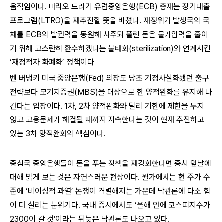
움직임이다. 마리오 드라기 유럽중앙은행(ECB) 총재는 장기대출
프로그램(LTRO)을 재추진할 뜻을 비쳤다. 재정위기 발생국의 국
채를 ECB의 발권력을 동원해 사주되 풀린 돈은 물가압력을 줄이
기 위해 고스란히 환수하겠다는 불태화(sterilization)와 연계시킨
‘재정적자 화폐화’ 정책이다
벤 버냉키 미국 중앙은행(Fed) 의장도 당초 기정사실화됐던 출구
전략보다 모기지증권(MBS)을 대상으로 한 양적완화를 유지해 나
간다는 입장이다. 1차, 2차 양적완화와 달리 기한에 제한을 두지
않고 고용문제가 해결될 때까지 지속한다는 것이 현재 추진하고
있는 3차 양적완화의 핵심이다.
중심국 중앙은행들이 돈을 푸는 정책을 재강화한다면 증시 앞날에
대해 밝게 보는 것은 자연스러운 현상이다. 월가에서는 현 주가 수
준에 ‘비이성적 과열’ 논쟁이 격렬해지는 가운데 낙관론에 다소 힘
이 더 실리는 분위기다. 국내 증시에서도 ‘올해 안에 코스피지수가
2300이 갈 것’이라는 뒤늦은 낙관론도 나오고 있다.