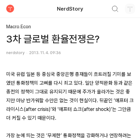
검색하기
NerdStory
티스토리
Macro Econ
3차 글로벌 환율전쟁은?
nerdstory
2013. 11. 4. 09:36
미국 유럽 일본 등 중심국 중앙은행 총재들이 흐트러질 기미를 보
였던 통화정책의 고삐를 다시 죄고 있다. 일단 양적완화 등과 같은
종전의 정책이 그대로 유지되기 때문에 주가가 올라가는 것은 좋
지만 마냥 반가워할 수만은 없는 것이 현실이다. 뒤끝인 ‘애프터 크
라이시스(after crisis)’와 ‘애프터 쇼크(after shock)’는 그만큼
더 커질 수 있기 때문이다.
가장 눈에 띄는 것은 ‘무제한’ 통화정책을 강화하거나 연장하려는