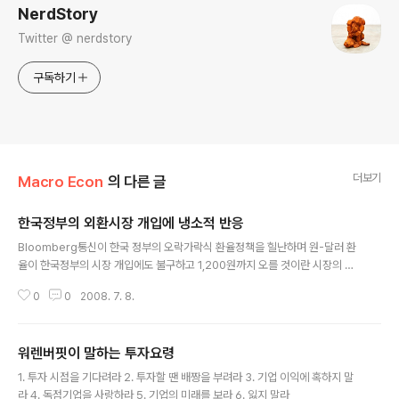
NerdStory
Twitter @ nerdstory
구독하기
더보기
Macro Econ
의 다른 글
한국정부의 외환시장 개입에 냉소적 반응
글 내용
Bloomberg통신이 한국 정부의 오락가락식 환율정책을 힐난하며 원-달러 환
율이 한국정부의 시장 개입에도 불구하고 1,200원까지 오를 것이란 시장의 전
망을 소개했다. 버클리 캐피탈의 아시아 신흥시장 책임분석가인 피터 레드워드
0
0
2008. 7. 8.
는 7일(현지시간) 와 인터뷰에서 유가 급등에 따른 경상수지 적자 확대로 원-달
러 환율이 지금보다 14% 더 평가절하돼 1,200원을 기록할 것으로 내다봤다.
싱가포르에 소재한 스탠다드 차터드의 수석 환율전략책임자인 토마스 헐도 "높
워렌버핏이 말하는 투자요령
은 유가와 성장률 저하로 한국의 원화 가치는 계속 떨어질 것"이라며 "한국정부
글 내용
의 외환시장 개입을 예의주시해야 할 것"이라고 말했다. 모건스탠리는 아예 "한
1. 투자 시점을 기다려라 2. 투자할 땐 배짱을 부려라 3. 기업 이익에 혹하지 말
국정부의 외환시장 개입은 실패할 것"이라고 단언했다. 한국정부의 노골적 외환
라 4. 독점기업을 사랑하라 5. 기업의 미래를 보라 6. 잃지 말라