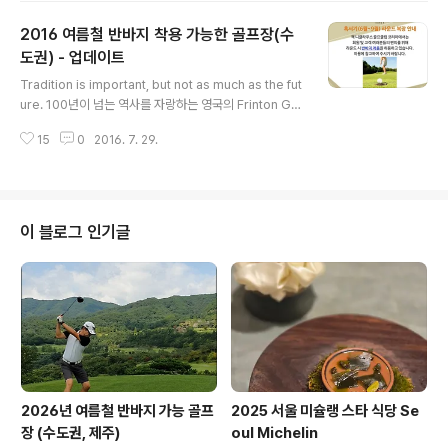
닦은 후 제자리에 공을 놓고 게임을 진행하는 장면이 나왔
2016 여름철 반바지 착용 가능한 골프장(수
죠. 이를 프리퍼드 라이 룰(Prefered Lie Rule) 이라고
합니다. 페어웨이 잔디의 상태가 좋지 않거나 혹은 지면이
도권) - 업데이트
글 내용
질척거릴 경우 구제받는 규칙을 말합니다. 이것은 항상 구
Tradition is important, but not as much as the fut
제가 가능한게 아니라 로컬룰로 구제를 규정한 경우에만
ure. 100년이 넘는 역사를 자랑하는 영국의 Frinton Gol
가능합니다. 2016년 PGA챔피언십..
f Club이 개장 113년 만에 내장객의 반바지 착용을 허용했
15
0
2016. 7. 29.
다. 전통을 중시하던 이 골프장은 골퍼들이 반바지를 입을
때 Knee Socks를 신어야 한다는 조항도 없애 버렸다. 세
계 100대 골프코스에서 1,2,3위를 차지한 미국의 파인밸
리, 사이프러스 포인트, 스코틀랜드의 세인트 앤드류도 반
바지를 허용하고 있다. 골프장내 드레스코드에 대한 인식
이 블로그 인기글
이 변했지만, 수도권 골프장 대부분은 여전히 반바지 착용
라운딩을 불가하고 있다. 이 와중에 반바지 착용을 허용하
는 선진(?) 골프장이 있어 소개한다. 라운딩 전 확인하고 반
바지를 챙겨가셔서 쾌적한 라운딩..
2026년 여름철 반바지 가능 골프
2025 서울 미슐랭 스타 식당 Se
장 (수도권, 제주)
oul Michelin