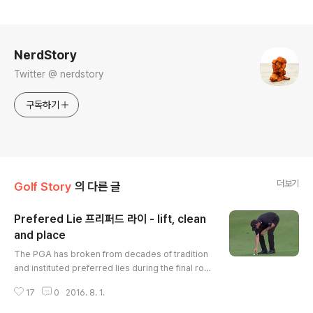
로그 정보
NerdStory
Twitter @ nerdstory
구독하기
더보기
Golf Story
의 다른 글
Prefered Lie 프리퍼드 라이 - lift, clean
and place
글 내용
The PGA has broken from decades of tradition
and instituted preferred lies during the final rou
nd of the 98th PGA Championship at a wet and s
17
0
2016. 8. 1.
oggy Baltusrol Golf Club. 2016년 PGA 챔피언십 F
R 17번홀에서 지미워커가 페어워이에 있는 공을 집어들고