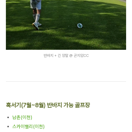
반바지 + 긴 양말 @ 곤지암CC
혹서기(7월~8월) 반바지 가능 골프장
남촌(이천)
스카이밸리(이천)