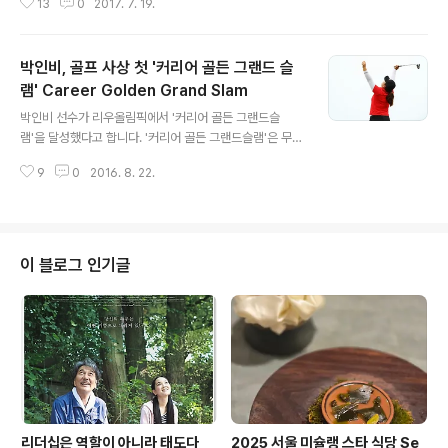
13
0
2017. 7. 19.
다. 전통을 중시하던 이 골프장은 골퍼들이 반바지를 입을
때 Knee Socks를 신어야 한다는 조항도 없애 버렸다. 세
계 100대 골프코스에서 1,2,3위를 차지한 미국의 파인밸
박인비, 골프 사상 첫 '커리어 골든 그랜드 슬
리, 사이프러스 포인트, 스코틀랜드의 세인트 앤드류도 반
바지를 허용하고 있다. 골프장내 드레스코드에 대한 인식
램' Career Golden Grand Slam
글 내용
이 변했지만, 수도권 골프장 대부분은 여전히 반바지 착용
박인비 선수가 리우올림픽에서 '커리어 골든 그랜드슬
라운딩을 불가하고 있다. 이 와중에 반바지 착용을 허용하
램'을 달성했다고 합니다. '커리어 골든 그랜드슬램'은 무엇
는 선진(?) 골프장이 있어 소개한다. 라운딩 전 확인하고 반
일까요? '커리어 골든 그랜드슬램'은 테니스 종목에서 유래
바지를 챙겨가셔서 쾌적한 라운딩을..
9
0
2016. 8. 22.
되었습니다.88년 서울올림픽부터 프로테니스 선수들의 참
가가 허용되면서 그랜드슬램을 달성한 선수들이 올림픽 금
메달을 땄을 때 '커리어 골든 그랜드슬램'이라는 수식어가
붙었습니다. A player who wins all four Grand Slam
tournaments and the Olympic gold medal durin
이 블로그 인기글
g his or her career is said to have achieved a C
areer Golden Slam. 테니스에서 30년 동안 단 3명(남
2, 여1)만이 골든슬램의 영예를 안았는데, 안드레 애거시
(미국), ..
리더십은 역할이 아니라 태도다
2025 서울 미슐랭 스타 식당 Se