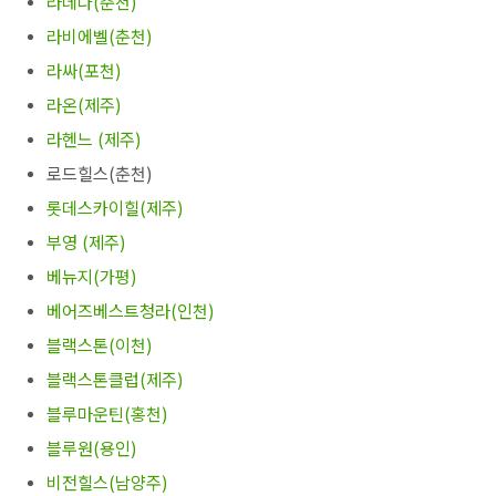
라데나(춘천)
라비에벨(춘천)
라싸(포천)
라온(제주)
라헨느 (제주)
로드힐스(춘천)
롯데스카이힐(제주)
부영 (제주)
베뉴지(가평)
베어즈베스트청라(인천)
블랙스톤(이천)
블랙스톤클럽(제주)
블루마운틴(홍천)
블루원(용인)
비전힐스(남양주)