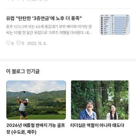
우스는 디즈니랜드를 설계한 뒤, 5년의 시공을 거쳐 개방
을 앞두고 있을 때였다. 그는 디즈니랜드 내부에 길을 내는
방안을 두고 깊은 고민에 빠졌다. 도저히 답을 찾지 못한 그
유럽 “탄탄한 ‘3층연금’에 노후 더 풍족”
는 무작정 지중해로 향했다. 프랑스 남부 교외를 지나 산과
글 내용
들로 가득한 포도원에 도착한 그는 차가 커브를 꺾어 들어
호주 시드니에 사는 66세 동갑내기 부부 베리와 마거릿 퀸
간 곳에 수많은 차가 정차된 모습을 발견하고 깜짝 놀랐다.
씨는 10월 한 달간 유럽으로 크루즈 여행을 다녀왔다. 내년
원래 그곳은 아무도 돌보지 않는 포도원인데 8프랑만 지불
엔 팬데믹으로 막혔던 해외여행을 더 자주 다니고 바다가
하면 포도를 한 상자나 딸 수 있었다. 얘기를 들어보니 포도
6
0
2022. 12. 6.
보이면서도 시내가 가까운 동네로 이사할 계획이다. 퀸 씨
원은 한 노부인의 소유인데 관리할 기력이 떨어져 이런 방
부부가 풍요로운 노후 생활을 즐기는 건 호주 퇴직연금 ‘슈
법을 고안해냈다는 것이다..
퍼애뉴에이션’ 덕분이다. 두 사람은 현재 퇴직연금 계좌에
각각 140만 호주달러(약 12억4000만 원)를 쌓아둔 ‘연금
백만장자’다. 대학교수와 시간강사로 일하다가 2018년 은
이 블로그 인기글
퇴한 부부는 각자 연금으로 매달 5800호주달러(약 510
만 원)를 받고 있다. 호주 퇴직연금은 1992년부터 모든 근
로자의 가입이 의무화된 데다 연금 자산의 60%가량이 주
식으로 운용되며 연 8%대의 수익률을 이어가고 있다. 퀸
씨는 “은퇴 전..
2026년 여름철 반바지 가능 골프
리더십은 역할이 아니라 태도다
장 (수도권, 제주)