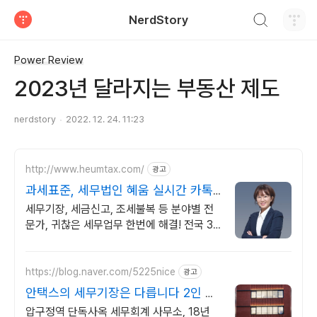
검색하기
NerdStory
티스토리
Power Review
2023년 달라지는 부동산 제도
nerdstory
2022. 12. 24. 11:23
http://www.heumtax.com/
광고
과세표준, 세무법인 혜움 실시간 카톡
상담 지원
세무기장, 세금신고, 조세불복 등 분야별 전
문가, 귀찮은 세무업무 한번에 해결! 전국 30
여 개 지점, 200여 명의 세무 인력 대기
https://blog.naver.com/5225nice
광고
안택스의 세무기장은 다릅니다 2인 담
당 케어로 즉시 소통
압구정역 단독사옥 세무회계 사무소, 18년