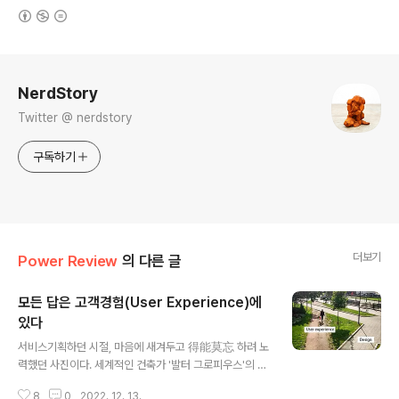
(새창열림)
로그 정보
NerdStory
Twitter @ nerdstory
구독하기
더보기
Power Review
의 다른 글
모든 답은 고객경험(User Experience)에
있다
글 내용
서비스기획하던 시절, 마음에 새겨두고 得能莫忘 하려 노
력했던 사진이다. 세계적인 건축가 '발터 그로피우스'의 ca
se를 읽다가 옛 생각이 떠올라 이 사진을 소환했다. 그로피
8
0
2022. 12. 13.