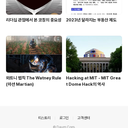
리더십 관점에서 본 코칭의 중요성
2023년 달라지는 부동산 제도
와트니 법칙 The Watney Rule
Hacking at MIT - MIT Grea
(마션 Martian)
t Dome Hack의 역사
의안내
티스토리
로그인
고객센터
© Daum Corp.