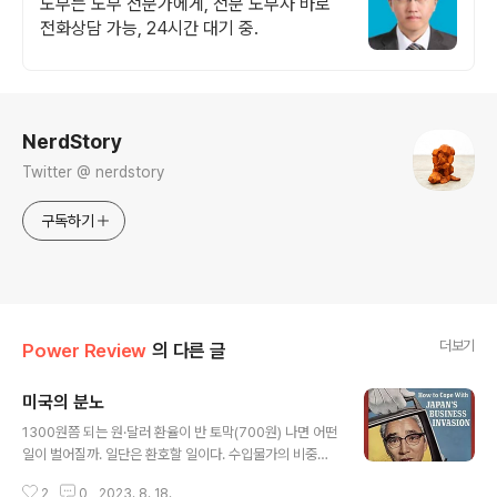
노무는 노무 전문가에게, 전문 노무사 바로
전화상담 가능, 24시간 대기 중.
로그 정보
NerdStory
Twitter @ nerdstory
구독하기
더보기
Power Review
의 다른 글
미국의 분노
글 내용
1300원쯤 되는 원·달러 환율이 반 토막(700원) 나면 어떤
일이 벌어질까. 일단은 환호할 일이다. 수입물가의 비중이
31%인 만큼 2.7%인 물가상승률이 1%대로 낮아질 것이
2
0
2023. 8. 18.