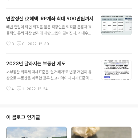
다. 해외 관광이 편해지고 유학생 학비 걱정도 크게 덜 것이
다. 경제 전체로는 저주다. 가격 경쟁력이 낮아져 수출이 급
감할 것이다. 가계와 기업은 물가가 더 낮아질 것으로 예상
연말정산 稅혜택 IRP계좌 최대 900만원까지
하고 소비와 투자를 미룰 것이다. 성장 활력이 떨어지고 일
글 내용
자리가 줄어드는 악순환이 불가피하다. 이것은 40여 년 전
매년 연말이 되면 퇴직을 앞둔 직장인은 퇴직금 운용과 효
일본에서 실제 발생했던 일이다. 미국은 1985년 9월 영
율적인 은퇴 자산 관리에 대한 고민이 깊어진다. 기대수명
국, 프랑스, 독일, 캐나다 등 4개국과 공조해 엔화 가치를 1
이 길어지면서 퇴직금 운용의 중요성은 더 크게 대두되고
달러당 237엔에서 하루아침에 128엔까지 약 2배 절상시
3
0
2022. 12. 30.
있다. 퇴직할 때 개인이 수령하는 퇴직금은 개인형퇴직연
켰다(소위 '플라자 협정'이다). 경기 침체를 우려해 금리를
금(IRP) 계좌에 입금된다. IRP는 은퇴한 후 퇴직급여를 사
대폭..
용하기 위한 전용 계좌로, 연금으로 전환되기 전에 지속적
2023년 달라지는 부동산 제도
인 관리, 추가 입금, 운용이 가능하다. 소득이 있는 개인의
글 내용
경우 IRP 계좌에 퇴직금 외에 자기적립금으로 연간 1800
✔부동산 취득세 과세표준은 ‘실거래가’로 변경 개인이 유
만원까지 입금이 가능한데, 최대 700만원 또는 900만원
상으로 부동산을 취득한 경우 신고가액이나 시가표준액 중
까지 세액공제 혜택이 있어 13월의 월급이라고 할 수 있다.
더 높은 금액을 과세표준으로 적용했다. 2023.1.1.일 부터
따라서 연말정산에서 놓치면 안 되는 항목 중 하나다. 퇴직
4
1
2022. 12. 24.
는 유상취득, 원시취득(건물을 신축해 취득)의 경우 실제
금은 법정퇴직금과 특별퇴직금(명예퇴직금)으로 분류되는
취득한 가액 (실거래가)에 따라 취득세를 납부해야 한다.
데 입금되는 계좌와 과세 방..
✔증여취득 취득세 ‘시가인정액’ 적용 현재 증여로 부동산
을 취득할 경우 취득세 과세표준은 시가보다 상대적으로
낮은 시가표준액이 적용된다. 2023년 증여분부터는 ‘시가
이 블로그 인기글
인정액’으로 취득가액이 매겨진다. 시가인정액은 취득일
전 6개월부터 취득일 후 3개월 사이의 매매사례가액, 감정
가액, 공매가격 등을 뜻한다. ✔무순위 청약의 '거주지역'