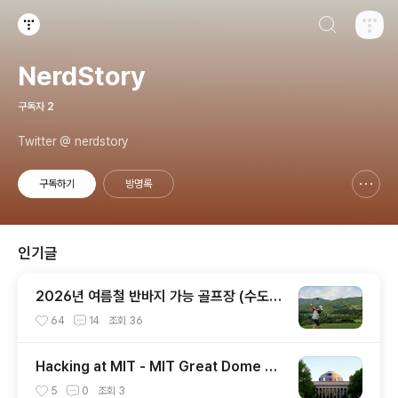
검색하기
티스토리
NerdStory
구독자
2
Twitter @ nerdstory
구독하기
방명록
신고하기 레이어
열기
인기글
2026년 여름철 반바지 가능 골프장 (수도
권, 제주)
64
14
조회
36
Hacking at MIT - MIT Great Dome Ha
ck의 역사
5
0
조회
3