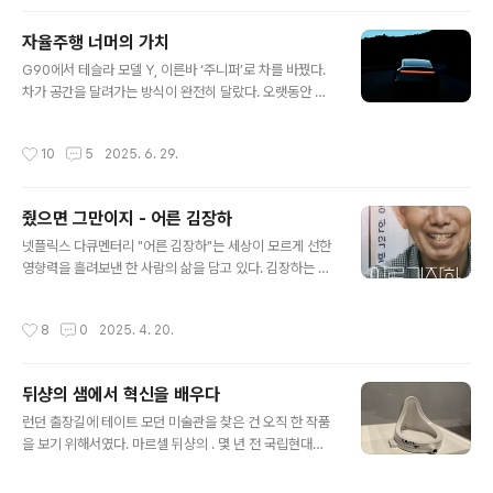
자율주행 너머의 가치
글 내용
G90에서 테슬라 모델 Y, 이른바 ‘주니퍼’로 차를 바꿨다.
차가 공간을 달려가는 방식이 완전히 달랐다. 오랫동안 몰
아온 G90은 고급스러운 주행감과 정제된 기술, 그리고 무
엇보다 운전자의 판단을 유연하게 받아들이는 ‘태도’를 가
작성시간
10
5
2025. 6. 29.
진 차였다.고속도로에서 오토크루즈를 켜고 주행하다가 차
선을 바꿔야 할 상황이 생기면, 나는 주저 없이 핸들을 살짝
돌렸다. 그러면 차는 그 움직임을 자연스럽게 받아들이고,
줬으면 그만이지 - 어른 김장하
새 차선에서도 자율주행을 이어갔다. 기술은 조력자였고,
글 내용
나는 운전의 주체로 남아 있었다. 하지만 테슬라로 바꾼 후
넷플릭스 다큐멘터리 "어른 김장하"는 세상이 모르게 선한
처음 장거리 주행에서 느낀 감각은 전혀 달랐다. 테슬라의
영향력을 흘려보낸 한 사람의 삶을 담고 있다. 김장하는 경
‘오토스티어’는 놀랍도록 매끄럽고 정확했지만, 마치 내가
남 진주에서 조그만 한약방을 운영하며 평생을 가난한 이
아니라 차가 주도하고 있다는 느낌이 강했다. 처음엔 단지
웃과 외로운 청소년, 그리고 지역사회를 위해 헌신했다. 번
작성시간
8
0
2025. 4. 20.
방식의 ..
듯한 직함이나 요란한 선언 없이, 한약방 수익의 대부분을
남몰래 장학금과 구호 활동에 썼다. 그는 생계를 유지하는
한편, 돈이 필요한 사람들에게 먼저 손을 내밀었고, 힘든 이
뒤샹의 샘에서 혁신을 배우다
웃을 위해 물품을 나르며 발로 뛰었다. 아무도 알아주지 않
글 내용
아도, 그는 묵묵히 자신의 자리에서 선한 일을 이어갔다. 권
런던 출장길에 테이트 모던 미술관을 찾은 건 오직 한 작품
위를 휘두르지 않고 삶의 태도로 주변을 이끌었다. 다큐멘
을 보기 위해서였다. 마르셀 뒤샹의 . 몇 년 전 국립현대미
터리를 보는 내내 울컥하는 마음을 숨길 수 없었다. 그를 기
술관에서 열린 전시에서, 도슨트로부터 들었던 그의 개념
억하는 이들은 하나같이 "닮고 싶지만, 도저히 닮을 수 없
미술 철학이 내게는 꽤나 큰 울림으로 남아 있었다. 이후로