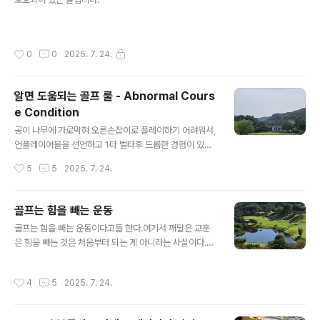
를 먹기위한 미식 여행을 떠나도 좋을 만큼 가치 있는 최고
의 요리”로, 셰프의 창의성과 완성도가 극대화된 레스토랑
에 부여됩니다.2스타는 “일부러 방문할 만한 뛰어난 수준
의 요리”이며, 기술·균형·개성 모두 높은 수준에서 조화를
작성시간
0
0
2025. 7. 24.
이루는 장소입니다.1스타는 “해당 분야에서 매우 훌륭한
레스토랑”으로,..
알면 도움되는 골프 룰 - Abnormal Cours
e Condition
글 내용
공이 나무에 가로막혀 오른손잡이로 플레이하기 어려워서,
언플레이어블을 선언하고 1타 벌타후 드롭한 경험이 있으
시죠?또는 오른손 플레이가 어렵다고 판단해 왼손잡이로
작성시간
5
5
2025. 7. 24.
플레이 해서 위기상황을 벗어난 경우가 간혹 있죠. 제 골프
친구 중 한명은 이런 경우를 대비해서 왼손잡이용 9번 아
이언을 골프백에 넣고 다니는 경우도 있답니다. 내기를 심
골프는 힘을 빼는 운동
하게 할 경우... 하지만, 골프 룰만 잘 활용하면 위 동영상처
글 내용
골프는 힘을 빼는 운동이다고들 한다.여기서 깨달은 교훈
럼 신박하게 해결할 수도 있답니다.나무에 가로막혀 오른
은 힘을 빼는 것은 처음부터 되는 게 아니라는 사실이다.
손잡이로 플레이하기 어렵다고 판단해 왼손잡이로 플레이
'힘을 주는 과정을 거친 사람이 힘을 뺄 수 있는 것이지 초
하기로 합니다. 그 결과, 카트 패스 위에 서게 되었는데, 이
보자가 갑자기 힘을 뺄 수는 없다'는 것.경지에 오른 사람이
는 비정상적인 코스 상태(Abnormal Course Conditio
작성시간
4
5
2025. 7. 24.
결과적으로 보면 힘을 빼는 것이지만 그 경지에 오르기까
n)에 해당합니다. 골프 규칙에 따라 이 상황에서는 무벌타
지는 힘주고 노력한 시간이 많았던 것이다. 지나고 보니 왜
구제(free relief..
그때 그렇게 힘주고 했을까?'라고 생각할 수도 있지만 힘을