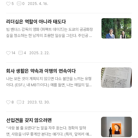
작성시간
5
0
2025. 4. 16.
는 사람"이라고 말했다. ..
은 단순한 예술작품 이상의 의미가 되었다.겉보기엔 별볼
일 없는 남자용 소변기. 하지만 뒤샹은 그것을 거꾸로 놓고
서명 하나를 휘갈긴 뒤, “이것이 예술이다”라고 선언했다.
리더십은 역할이 아니라 태도다
당시는 마티스의 야수파, 피카소의 입체파가 예술의 경계
글 내용
를 넓히던 시기였다. 그 와중에 뒤샹은 물리적 창작조차 없
빔 벤더스 감독의 영화 〈퍼펙트 데이즈〉는 도쿄의 공공화장
는 기성품 하나를 예술이라 주장했다. 이 도발은 예술계에
실을 청소하는 한 남자의 조용한 일상을 그린다. 주인공 히
커다란 질문을 던졌다. “예술이란 무엇인가?”당시에는 예
라야마는 매일 같은 공간을 닦고, 같은 루틴을 반복한다. 누
술가가 무언가를 ‘직접 만들어야’ 진짜 예술로 인정받던 시
군가는 그의 일을 단순한 노동으로, 혹은 어쩔 수 없이 해야
작성시간
14
4
2025. 2. 22.
대였다. 그런 암묵적인 규칙에 ..
하는 고된 생업으로 볼 수도 있다. 하지만 그는 자신의 일을
단순한 ‘호구지책’으로 여기지 않는다. 그의 손길 하나하나
에는 진심이 담겨 있고, 그는 이 일이 세상을 조금 더 나아
회사 생활은 약속과 이행의 연속이다
지게 한다고 믿는다.일을 대하는 태도는 삶의 질을 결정한
글 내용
다. 어떤 일이든 억지로 하면 피로하고, 스스로를 희생하는
나는 모든 것이 계획되지 않으면 다소 불안을 느끼는 유형
기분이 든다. 하지만 마음을 열고 받아들이면 같은 일도 전
이다. (ESFJ, 내 MBTI이다.) 예를 들면, 나는 매일의 일정
혀 다른 의미를 갖는다.어느 책에서 읽은 '세 벽돌공 이야
을 시간 단위로 계획해 엑셀로 정리해 둔다. 또 여행을 떠날
기'가 떠 올랐다. 어느 여름날 세 벽도로공이 땀을 뻘뻘 흘
때에는 일정뿐 아니라 어디를 어떤 루트로 가야 하는지, 근
작성시간
8
2
2023. 12. 30.
리며 벽돌을 ..
처에 어떤 ‘맛집’이 있는지 등 관광을 위한 정보를 자세히
조사한다. 물론 예약할 수 있는 것은 예약도 해 둔다. 지금
이야 ‘구글 맵’에 찍고 저장하거나 메모리장을 이용하여 url
선입견을 갖지 않으려면
을 기록하면 간단하지만, 예전엔 그러지 못했다. 실제로 스
글 내용
마트폰이 없던 시절, 아내와 일주일 여행을 준비할 때이다.
“사람 볼 줄 모른다”는 말을 자주 듣는다. 정확히 말하
아내와 둘이 앉아 LA와 샌디에이고, 그리고 라스베이거스
면, 사람을 너무 좋게만 본다는 얘기다. (특히, 앞에서 얘기