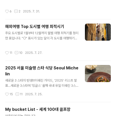
다.국내 1위 통신사였던 우리가, 플랫폼 쪽만 떼어내 비상
로, 팀당 1마리까지 반려견 동반이 가능하다. 맹견 및 대형
장 자회사로 독립한다는 발표.명분은 그럴싸했다. ‘정체된
견은 제한되며, 리드줄 착용은 필수다. 반려견 전용 입장료
작성시간
6
2
2025. 7. 31.
음성 통화 수익 대신, 새로운 성장 모델로 도전하자’는 것.
인 ‘펫 그린피’는 주중 4만 원, 주말·공휴일에는 6만 원으로
하지만… 구성원들의 반응은 싸늘했다.“이제 난 비상장 기
책정되어 있으며, 18..
업 소속인 거야?”“대출 받을 때 신용등급도 달라진다던
해외여행 Top 도시별 여행 최적시기
데?”“결혼정보회사 등급이 두 단계 떨어졌대…”웃어넘길
글 내용
수 없는 루머들이, 어느새 모두의 표정이 되어 있었다.그때
주요 도시별로 1월부터 12월까지 월별 여행 최적기를 정리
나는 팀장이었다.위에서 내려온 지시는 하나.“팀원들 전원,
한 표입니다. "○" 표시가 있는 달이 각 도시를 여행하기에
전적(轉籍) 동의서 받아와.”현장은 혼란스러웠다.노조는
가장 좋은 시기입니다. 기후, 강수량, 혼잡도 등을 고려해
동의서 제출을 거부했고,몇몇 팀장들은 주말에 팀원들 집
불편하거나 위험할 수 있는 시기를 반영해, 여행 비추천 시
작성시간
11
10
2025. 7. 27.
앞까지 찾아갔다. 설득이 아니..
기를 "X"로 표시하여 주요 도시별 월별 여행 적합도를 업데
이트했습니다. 아시아한국, 일본, 중국, 대만, 홍콩, 태국, 베
트남, 인도네시아, 라오스, 필리핀, 말레이시아, UAE 1월2
2025 서울 미슐랭 스타 식당 Seoul Miche
월3월4월5월6월7월8월9월10월11월12월도쿄 (일본)
lin
○○○ X ○○ 오사카/교토 (일본) ○ X ○ 오키나와 (일본)
글 내용
○○ XXX○ 삿포로 (일본) ○ ○○ 베이징 (중국) ○○ X
새로운 3 스타의 탄생!!!미쉐린 가이드, '2025' 리스트 발
○○ 상하이 (중국) ○○○XX ○ 타이베이 (대만) XX..
표…새로운 3스타에 '밍글스' 올해 국내 유일 미쉐린 3스타
나왔다…‘제2의 안성재’ 누구?올해 국내 유일 미쉐린 3스
작성시간
15
11
2025. 7. 25.
타 나왔다제2의 안성재 누구 미쉐린 가이드, 서울&부산 2
025 리스트 발표3스타에 밍글스www.chosun.com 미
슐랭 스타 등급미슐랭 스타는 요리의 품질과 경험을 평가
My bucket List - 세계 100대 골프장
해 1★, 2★, 3★의 등급을 부여합니다.3스타는 “이 요리
글 내용
보호되어 있는 글입니다.