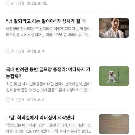
작성시간
6
3
2025. 8. 13.
하는 일이든 ..
로 최고의 성과를 내도록 하는 것이며, 가르치는 것이 아니
라 배우도록 돕는 것이다. John Whitmore는 위와 같이
코칭의 본질을 정의하며, 코칭이 단순한 기술이 아니라 리
“너 잘되라고 하는 말이야”가 상처가 될 때
드하고 관리하며 타인과 관계 맺는 방식이라고 강조한다.
글 내용
이는 현대 리더가 따라야 할 리더십 철학으로, 코칭 역량을
아침부터 잔소리다.“주말이라고 이렇게 퍼져 자는 게 말이
갖춘 리더는 조직 구성원의 잠재력을 끌어내어 성과를 높
돼?”이불 속에서 들려오는 대답. “그냥 좀 내버려 둬!”이런
이고 사람을 성장시키는 데 초점을 맞춘다. 코칭을 잘하는
장면, 낯설지 않다. 사랑해서 한 말이 갈등이 된다.왜일까?
리더..
아내는 아이의 미래가 걱정돼서 말한다.게으른 버릇 들까
작성시간
4
3
2025. 8. 7.
봐. 책임감 없는 어른 될까 봐.그 마음, 사랑이다.하지만 아
이는 다르게 듣는다.“또 간섭이야.” “날 못 믿는 거지.”의도
는 선했지만, 전달이 실패한 거다.말은 정보가 아니다. 감정
국내 반려견 동반 골프장 총정리: 어디까지 가
이다.리더십에서도 똑같다.많은 리더들이 ‘무엇을 말할
능할까?
까’에만 집중한다.하지만 구성원은 ‘어떻게 말했는가’를 먼
글 내용
저 느낀다.표정, 목소리, 말의 리듬, 말 걸기 전의 분위기까
최근 몇 년 사이 반려동물에 대한 인식이 변화하면서, 반려
지.이 모든 게 말보다 먼저 메시지를 전달한다.드라마 에서
견과 함께 즐길 수 있는 여가 활동도 점차 다양해지고 있다.
이런 대사가 나온다.“팩트에 감정이 실리는 순간, 선동이
특히 '반려견 동반 골프장'은 과거에는 상상하기 어려웠던
작성시간
7
8
2025. 8. 6.
되는 거 ..
콘셉트였지만, 이제는 국내에서도 실제로 운영 중인 곳이
늘어나고 있다.아직까지 전체 골프장 수에 비해 그 수는 많
지 않지만, 반려견과 함께 라운딩할 수 있다는 점에서 반려
그날, 회의실에서 리더십이 시작됐다
인들에게는 매력적인 선택지다. 대표적인 반려견 동반 가
글 내용
“팀장님은 따라가시나요?”그 질문 하나가, 내 리더십의 방
능 골프장은 아래와 같다.소노펠리체CC 비발디파크 마운
향을 바꿔놨다.2011년이었다.그 해, 회사는 분사를 결정했
틴 (강원도)2024년 9월부터 정식 운영 예정인 골프장으