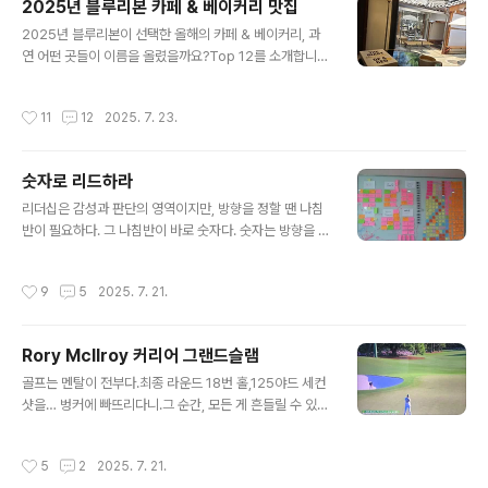
2025년 블루리본 카페 & 베이커리 맛집
준 기간을 거쳤기에 힘을 뺄수 있게 된 것이다.결국 힘을 빼
글 내용
는 것은 힘주고 노력한 이후에 얻을 수 있는 결실이다. `빼
2025년 블루리본이 선택한 올해의 카페 & 베이커리, 과
기'란 뭔가 여분이 있는 사람에게 가능한 것이다. 아무것도
연 어떤 곳들이 이름을 올렸을까요?Top 12를 소개합니
없는데 빼기를 하면 마이너스 밖에 안 된다. 무언가를 가져
다. 나무사이로 (서울 종로구 사직로8길 21) https://map
야 뺄 게 있다. 열심히 한 사람이나 힘든 시간을 거친 사람
s.app.goo.gl/yFfW1iseCZmfoGyZ6 다크에디션커
작성시간
11
12
2025. 7. 23.
은 힘을 뺄 기회..
피 (서울 서대문구 연희로11길 12) https://maps.app.g
oo.gl/wLFhwmTNApLFAhVQA딥블루레이크 (서울 마
포구 포은로6길 11) https://maps.app.goo.gl/AkZ2i
숫자로 리드하라
xoizoHWMUnRA메쉬커피 (서울 성동구 서울숲길 43)
글 내용
https://maps.app.goo.gl/vygqJnyJS8QsKDZd7
리더십은 감성과 판단의 영역이지만, 방향을 정할 땐 나침
다만프레르 SFC점 (서울 중구 세종대로 136) https://m
반이 필요하다. 그 나침반이 바로 숫자다. 숫자는 방향을 흔
aps.app.goo.gl/7kMphqbzR1EN4FH..
들리지 않게 잡아주고, 팀이 가는 길에 납득할 수 있는 근거
를 더해준다. 감정은 순간의 동기를 줄 수 있지만, 숫자는
작성시간
9
5
2025. 7. 21.
지속 가능한 동력을 만든다.경영자에게 숫자는 불편한 존
재다. 외면하면 반드시 문제를 키우고, 마주하면 냉정한 현
실을 보여준다. 그러나 숫자는 결국 가장 진실한 조언자다.
Rory McIlroy 커리어 그랜드슬램
리더는 숫자를 읽고, 숫자로 말해야 한다. 최고경영자 과정
글 내용
을 통해 알게 된 한 대표님은 물류 업계에서 잔뼈가 굵은 분
골프는 멘탈이 전부다.최종 라운드 18번 홀,125야드 세컨
이었다. 대기업에서 물류 배송을 담당하다 독립해, 경기도
샷을… 벙커에 빠뜨리다니.그 순간, 모든 게 흔들릴 수 있었
이천 톨게이트 인근에 물류센터를 직접 세우고 30년 넘게
지만이 또한 멘탈이 전부다.로리는 끝까지 버텼고,서든데
경영을 이어온 인물이다. 코로나 시기, 온라인 커머스의 폭
스 끝에 결국 마스터즈 우승!커리어 그랜드슬램 완성.이게
작성시간
5
2
2025. 7. 21.
발적인 성장과 함께 물..
진짜 챔피언.