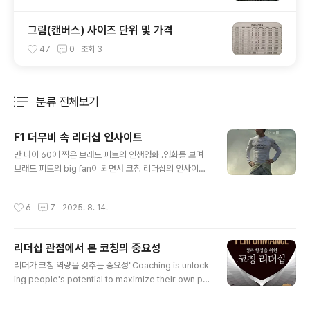
그림(캔버스) 사이즈 단위 및 가격
47
0
조회
3
분류 전체보기
주요 글 목록
F1 더무비 속 리더십 인사이트
글 내용
만 나이 60에 찍은 브래드 피트의 인생영화 .영화를 보며
브래드 피트의 big fan이 되면서 코칭 리더십의 인사이트
를 얻게 되었다.F1 더무비는 30년 전 은퇴를 선언했던 전
설적인 레이서 소니 헤이스가 한때 함께 뛰었던 옛 친구이
작성시간
6
7
2025. 8. 14.
자 동료 루벤의 설득으로 최하위 F1 팀에 합류해 팀을 정상
으로 세우려는 도전에 나선다는 내용이다. 그에게는 아픔
이 있다. 우승을 눈앞에 두고 치명적인 사고를 겪는다. 화려
리더십 관점에서 본 코칭의 중요성
한 스포트라이트 아래에서 수많은 팬들의 환호를 받던 그
글 내용
였지만,사고이후 모두로부터 외면당하는 가슴 아픈 과거를
리더가 코칭 역량을 갖추는 중요성"Coaching is unlock
안게 되었다. 30년 째 "레이서 포 하이어(Racer-for-Hir
ing people's potential to maximize their own pe
e)’를 떠도는 소니는 F1에서는 멀어졌지만 단 한 번도 레이
rformance. It is helping them to learn rather than
싱의 세계에서 멀어진 적은 없다. 사막에서 드라이버를 구
teaching them." 코칭이란 사람들의 잠재력을 열어 스스