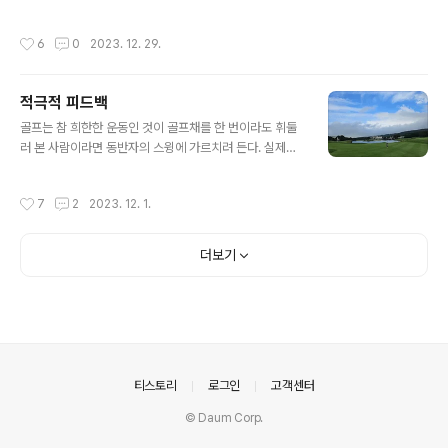
에서 가보고 싶은 곳을 정하였다. 대략적인 협의가 끝나고
했던 ‘음모설’을 늘 입에 달고 다니는 후배 같은 이들이 나
그다음부터는 나만의 준비 시간이었다. 인터넷에서 ‘맵퀘
에게 그런 핀잔을 자주 하곤 한다.) 나는 자신을 스스
작성시간
6
0
2023. 12. 29.
스트’를 ..
로 늘 부족하다고 느끼며, 누구한테서라도 배울 수 있다
고 생각한다. 그런 데다, 사람을 판단할 때 선입견을 갖
지 않고 그 순간 행동의 선의만 보려고 노력하는 편이다.팀
적극적 피드백
장 시절이었다. A 매니저가 우리 팀으로 전입하고 싶다
글 내용
고 했다. 모바일 마케팅을 하던 친구라서, 마침 우리 팀
골프는 참 희한한 운동인 것이 골프채를 한 번이라도 휘둘
에 필요한 기능을 지닌 사람이었다. 우리 팀 구성원 중 누군
러 본 사람이라면 동반자의 스윙에 가르치려 든다. 실제로
가가 와서 A씨에 대한 주변 평가를 늘어놓았다. “일을 곧
내 아내를 처음으로 골프장에 라운딩을 데려 간 날이었다.
잘 하는데, 근태(근무태도)에 문제가 있대요. 그래서 해
아내의 첫 티샷이 떠서 앞으로 날아가는 걸 보며 내 첫라운
작성시간
7
2
2023. 12. 1.
당 팀장이랑 갈등이 있어서 적극적으로..
딩보다는 훨씬 낫구나는 생각을 했다. 오히려 아이언 샷들
이 난제였다. 몇 번을 쳐서 그린 근처에 가서는 공을 집어들
고 그린 위에서 퍼팅을 해보라고 권하며 첫번째 홀을 마쳤
더보기
다. 같은 패턴으로 몇 홀을 돌고나서 심리적 안정을 찾은 듯
보였다. 5번 홀 티박스에서가 가관이었다. 내 티샷 스윙을
보고는 몸에 너무 힘이 들어있다며 힘 빼고 헤드업하지 말
고 쳐보라며 충고를 하는 것이다. 골퍼들의 절대 매너 룰이
있다. 동반자가 요청하지 않으면 절대 가르치려 들지 말라
는 것이다. 즉 상대방이 ..
의안내
티스토리
로그인
고객센터
© Daum Corp.