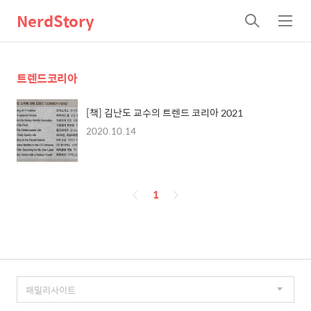
NerdStory
검
메
색
뉴
트렌드코리아
[책] 김난도 교수의 트렌드 코리아 2021
2020.10.14
페
1
이
징