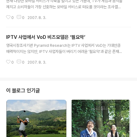
현재 다양한 모바일 서비스가 각축을 벌이고 있는 가운데, TV가 게임과 음악을
제치고 소비자들이 가장 선호하는 모바일 서비스로 떠오를 것이라는 조사결과
가 발표됐다. 또한 일본, 한국, 이탈리아에서 수백만 명이 모바일TV를 이용하면
0
0
2007. 8. 3.
서 초소형 스크린을 통해서는 TV를 보지 않을 것이라던 전문가들을 당혹스럽
게 하고 있다. 그러나 여전히 이통사들은 서로 다른 콘텐츠와 품질을 제공하고
있어 소비자들이 서비스 이용에 혼란스러워하고 있다. 영국 등 일부 국가의 경
IPTV 사업에서 VoD 비즈모델은 ‘필요악’
우, 모바일TV에 필요한 주파수가 부족해 이 문제가 해결되는 2012년까지 기
글 내용
다려야 할 것으로 보인다. 시장조사기관 Screen Digest는 모바일TV(즉, 모
영국시장조사기관 Pyramid Research는 IPTV 사업에서 VoD는 기대만큼
바일동영상)가 게임과 음악을 밀어낼 것으로 전망하며, 2011년까지 전세계적
매력적이지는 않지만, IPTV 사업자들이 버리기 어려운 '필요악'과 같은 존재라
으로 1억 4,000만..
고 분석했다. VoD는 일반 TV 프로그램의 비즈모델과 그 성격을 달리하고 특히
0
0
2007. 8. 3.
새로운 콘텐츠를 보여주는데 적합하다. 주로 콘텐츠 공급사와 매출수입을 나눠
갖는 계약을 맺고 비교적 적은 수의 시청자에게 좀 더 비싼 가격으로 공급될 수
있다. 일반 TV 프로그램은 제작 비용이 많이 들어 큰 시장과 많은 시청자를 필
요로 한다. 보고서는 다음과 같은 이유로 IPTV의 VoD 서비스가 매력적인 비즈
모델을 제공할 것으로 보지 않았다. 가장 인기 있는 VoD 콘텐츠는 새로 출시된
이 블로그 인기글
영화이다. 미국 전체 VoD의 80%는 영화이고, 이 중 75%는 새로 출시..