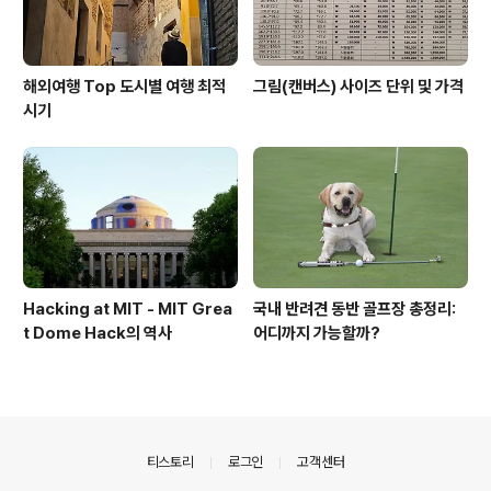
해외여행 Top 도시별 여행 최적
그림(캔버스) 사이즈 단위 및 가격
시기
Hacking at MIT - MIT Grea
국내 반려견 동반 골프장 총정리:
t Dome Hack의 역사
어디까지 가능할까?
의안내
티스토리
로그인
고객센터