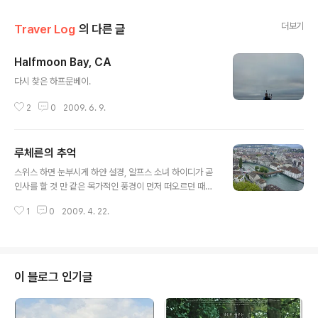
더보기
Traver Log
의 다른 글
Halfmoon Bay, CA
글 내용
다시 찾은 하프문베이.
2
0
2009. 6. 9.
루체른의 추억
글 내용
스위스 하면 눈부시게 하얀 설경, 알프스 소녀 하이디가 곧
인사를 할 것 만 같은 목가적인 풍경이 먼저 떠오르던 때가
있었다. 스위스 첫 여행,융프라우를 오르며 느꼈던 스위스
1
0
2009. 4. 22.
의 첫인상은 바로 그 예상했던 바와 다르지 않았다. 그리고,
2년후........다시 찾은 스위스, 루체른이라는 작은 도시에 발
을 내딛는 순간, 눈부시게 하얀 설경은 사라지고, 윗도리를
벗어던진, 남성적인 매력의 필라투스가 새로운 스위스를
이야기 한다. 나의 초등학교 시절, 집에 걸린 달력풍경으로
이 블로그 인기글
보았던 꽃으로 장식된 예쁜 목조다리..... 유럽에서 현존하
는 목조다리 중 가장 오래된 다리라는 카펠교..12살 어린아
이 눈에 한없이 멋있기만 하던 그 목조다리.. 스위스로의 두