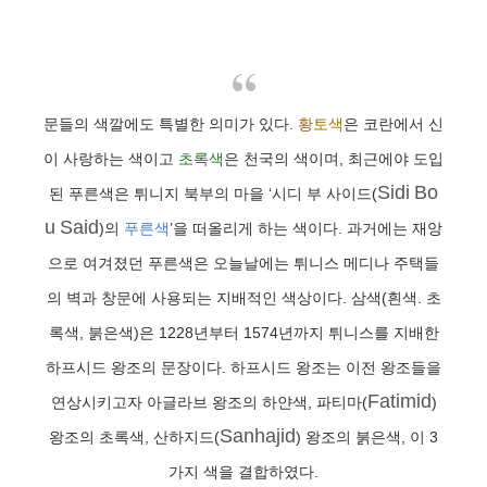
문들의 색깔에도 특별한 의미가 있다.
황토색
은 코란에서 신
이 사랑하는 색이고
초록색
은 천국의 색이며, 최근에야 도입
Sidi
Bo
된 푸른색은 튀니지 북부의 마을 ‘시디 부 사이드(
u
Said
)의
푸른색
’을 떠올리게 하는 색이다. 과거에는 재앙
으로 여겨졌던 푸른색은 오늘날에는 튀니스 메디나 주택들
의 벽과 창문에 사용되는 지배적인 색상이다. 삼색(흰색. 초
록색, 붉은색)은 1228년부터 1574년까지 튀니스를 지배한
하프시드 왕조의 문장이다. 하프시드 왕조는 이전 왕조들을
Fatimid
연상시키고자 아글라브 왕조의 하얀색, 파티마(
)
Sanhajid
왕조의 초록색, 산하지드(
) 왕조의 붉은색, 이 3
가지 색을 결합하였다.