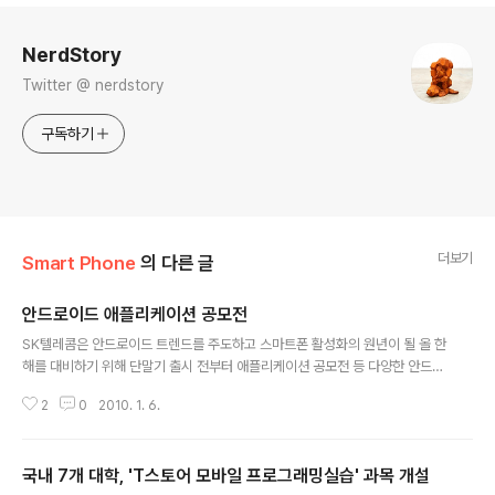
로그 정보
NerdStory
Twitter @ nerdstory
구독하기
더보기
Smart Phone
의 다른 글
안드로이드 애플리케이션 공모전
글 내용
SK텔레콤은 안드로이드 트렌드를 주도하고 스마트폰 활성화의 원년이 될 올 한
해를 대비하기 위해 단말기 출시 전부터 애플리케이션 공모전 등 다양한 안드로
이드 활성화 대책을 준비 중이다. SK텔레콤은 다음달 모토로라의 안드로이드
2
0
2010. 1. 6.
탑재 단말기 첫 출시를 필두로 연내 국내외 제조사를 통해 12종 이상을 추가로
출시하는 등 안드로이드 탑재 단말기 라인업 강화에 적극 나설 계획이다. SK텔
레콤은 안드로이드 탑재 단말기 이용 고객들이 구매 즉시 다양한 애플리케이션
국내 7개 대학, 'T스토어 모바일 프로그래밍실습' 과목 개설
을 경험할 수 있도록 콘텐츠를 확보하기 위해 ‘안드로이드 개발자를 위한 T스토
글 내용