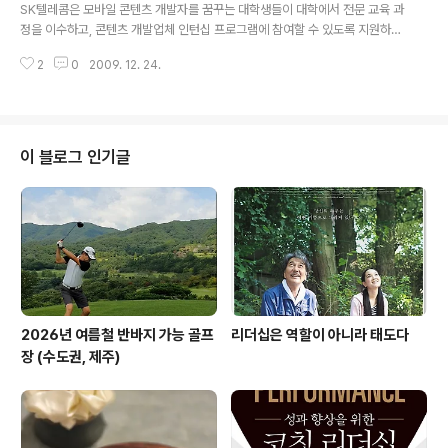
어 애플리케이션 공모전’을 시행한다. 이번 공모전은 T스토어(www.tstore.c
SK텔레콤은 모바일 콘텐츠 개발자를 꿈꾸는 대학생들이 대학에서 전문 교육 과
o.kr)에서 제공할 안드로이드 전용 애플리케이션 확보와 국내 개발자들의 관심
정을 이수하고, 콘텐츠 개발업체 인턴십 프로그램에 참여할 수 있도록 지원하는
유도를 위해 시행하..
'T스토어 개발 프로그래밍 실습' 과목을 2010년부터 개설한다. 이를 위해 SK
2
0
2009. 12. 24.
텔레콤은 23일 12시 을지로 본사에서 7개 대학 담당 교수 및 등 8개 모바일 콘
텐츠 협력사와 함께 MOU를 체결했다. - 참여대학 : KAIST, 경운대, 호서대,
우송정보대학, 영남이공대학, 한국산업기술대학, 호서전문학교 - 참여업체 : 컴
투스, 넥슨모바일, 유비벨록스, 필링크, 이노에이스, 지오인터렉티브, 디지캡, 비
티비솔루션 모바일 프로그래밍 관련 커리큘럼을 운영 중인 이들 대학 7개 대학
이 블로그 인기글
에는 'T스토어 모바일 프로그래밍 실습' 교과목이 내년 1학기에 개설되며, 실
무..
2026년 여름철 반바지 가능 골프
리더십은 역할이 아니라 태도다
장 (수도권, 제주)