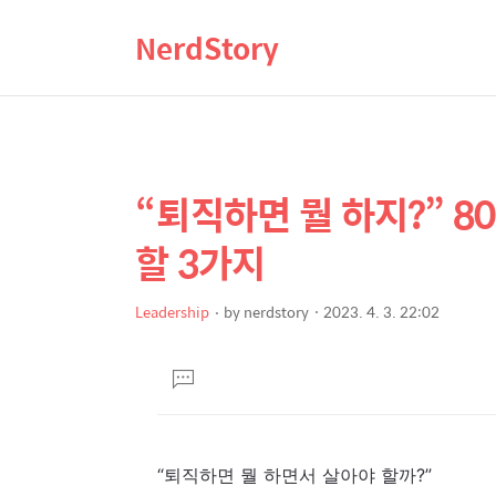
NerdStory
“퇴직하면 뭘 하지?” 8
상
본
문
세
할 3가지
제
컨
목
텐
Leadership
by
nerdstory
2023. 4. 3. 22:02
본
츠
문
댓
글
달
기
“퇴직하면 뭘 하면서 살아야 할까?”