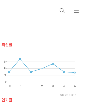
검
메
색
뉴
추
최신글
가
정
보
08-06 13:16
인기글