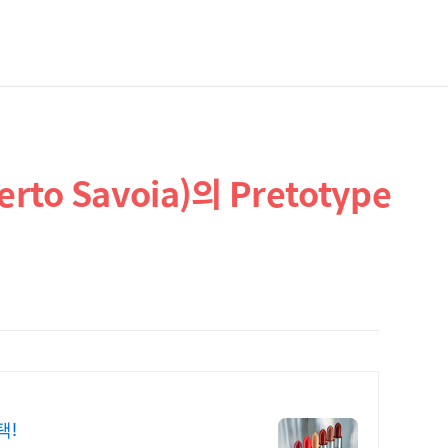
to Savoia)의 Pretotype
택!