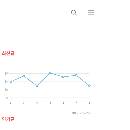
검
메
색
뉴
추
최신글
가
정
보
08-09 16:51
인기글