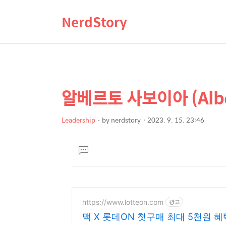
NerdStory
알베르토 사보이아 (Alber
상
본
문
세
제
Leadership
by
nerdstory
2023. 9. 15. 23:46
컨
본
목
텐
문
댓
츠
글
달
기
https://www.lotteon.com
광고
맥 X 롯데ON 첫구매 최대 5천원 혜