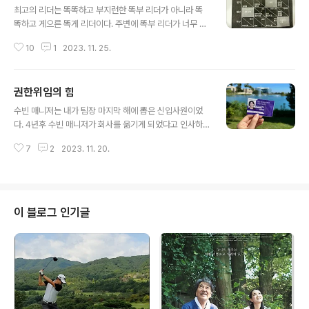
최고의 리더는 똑똑하고 부지런한 똑부 리더가 아니라 똑
똑하고 게으른 똑게 리더이다. 주변에 똑부 리더가 너무 많
다. 아니 대부분이 그렇다. 다 들 화장실 갈 시간도 없을 만
10
1
2023. 11. 25.
큼 바쁘다. 일이 많아서 부지런할 수 밖에 없는 측면도 있지
만 자신이 나서지 않아도 좋을 일에 나서기 때문에 바쁘다.
쓸데없는 일을 많이 떠안고 그런 일에 시간을 많이 쓴다. 올
권한위임의 힘
해 김 모 팀장의 '팀장 리더십 진단' 중 구성원이 주관식으
글 내용
로 응답한 내용 중 일부인데, 팀장의 오지랖 넓은 부지런함
수빈 매니저는 내가 팀장 마지막 해에 뽑은 신입사원이었
에 대한 아쉬움들을 토로한다. '헌신적인 업무 진행, 시장에
다. 4년후 수빈 매니저가 회사를 옮기게 되었다고 인사하
대한 이해력, 현실에 맞는 의사결정, 솔선수범을 통한 리더
러 오면서 가져온 엽서 내용이다. 4년전 신입으로 입사해
십 발휘, 짧고 간략한 회의 진행, 팀원의 인격적 존중 등 많
7
2
2023. 11. 20.
서 최초로 받은 업무분장이 VOC담당이었습니다. 기획을
은 장점이 있습니다. 다만, 명확하지 않은 유관부서간의 R
하고 싶었지만 운영, 그 중에서도 VOC대응을 하는 업무를
&R 상황 ..
받고 많이 속상했었죠.. 그러던 중 터무니없는 불만을 가진
악성고객으로부터 민원이 들어와서 고민을 하다가 어떻게
처리해야 할지 팀장님께 보고를 드렸는데, “네 생각은 뭐
이 블로그 인기글
니?”라고 물으셨어요. 이러저러해서 그 고객과는 소송까지
갔으면 한다라고 대답하니, “그럼 그렇게 해. 니가 고민을
많이 했을테니 니 생각이 맞을거야. 문제가 생기면 내가 다
책임질테니 잘 해봐”라고 하셨답니다. 그 순간이 제게는 너
무 중요한 모멘트였습니다. 비로소..