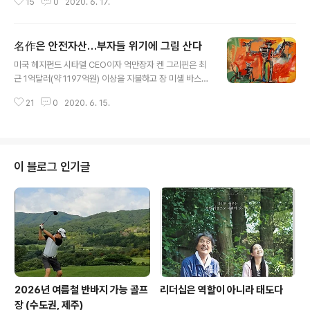
15
0
2020. 6. 17.
는 FlYBOY와 LIL MAMA로, 백인위주의 기존 슈퍼히어
로에 도전한다. 시카고에서 태어나고 자란 브랜틀리는 아
프리코브라라는 1960년대에 결성된 시카고 베이스의 예
名作은 안전자산…부자들 위기에 그림 산다
술가 집단인 크게 영감을 받는다. 브란틀리는 KAWS와 비
글 내용
슷하게 페인팅, 스크린프린트, 피규어 등 다양한 작품을 다
미국 헤지펀드 시타델 CEO이자 억만장자 켄 그리핀은 최
룬다. 브랜틀리는 2019년 10월 시카고 필센 인근 지역에
근 1억달러(약 1197억원) 이상을 지불하고 장 미셸 바스키
6,000평방피트의 설치 공간인 Nevermore Park를 출
아의 1982년작 '소년과 개'를 구입해 화제가 됐다. 블룸버
시했다. 몰입도 높은 환경은 플라이보이와 릴마마의 상상
21
0
2020. 6. 15.
그에 따르면 그리핀은 뉴욕 컬렉터 피터 브랜트에게서 작
의 우주다. 브랜틀리는 현재 로스앤젤..
품을 구입했으며, 대중에게 공개할 의사가 있는 것으로 알
려졌다. 코로나19로 전 세계 경제가 휘청하는데도 그리핀
은 왜 거액을 미술품에 쏟아부었을까. 크리스티 경매 아태
총괄사장 프랜시스 벨린은 최근 "저명한 작가의 작품은 금
이 블로그 인기글
과 달러화 같은 안전자산"이라며 "부자들은 위기 상황에 연
연하지 않고 귀한 작품을 찾는다"고 강조했다. 실제로 코로
나19로 크리스티 오프라인 경매가 중단됐지만 올해 1~5
월 VIP 컬렉터를 위한 프라이빗 세일 판매액은 지난해보다
120% 증가했다. 그 중에서..
2026년 여름철 반바지 가능 골프
리더십은 역할이 아니라 태도다
장 (수도권, 제주)