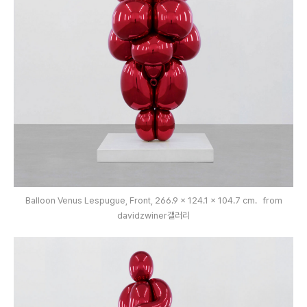
Balloon Venus Lespugue, Front, 266.9 x 124.1 x 104.7 cm. from
davidzwiner갤러리