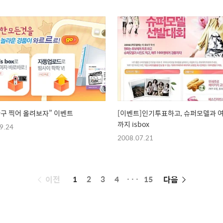
구 찍어 올려보자” 이벤트
[이벤트]인기투표하고, 슈퍼모델과 
까지 isbox
9.24
2008.07.21
페
이전
1
2
3
4
···
15
다음
이
징