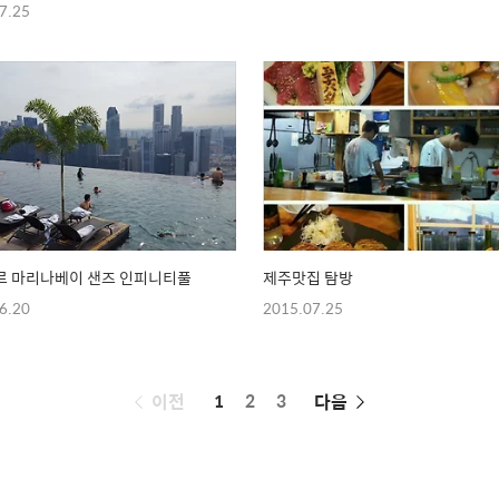
7.25
르 마리나베이 샌즈 인피니티풀
제주맛집 탐방
6.20
2015.07.25
페
이전
1
2
3
다음
이
징