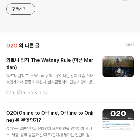
구독하기
더보기
O2O
의 다른 글
와트니 법칙 The Watney Rule (마션 Mar
tian)
글 내용
'와트니법칙(The Watney Rule)'이라는 말이 요즘 스타
트업계에서 종종 회자된다. 실리콘밸리의 펀딩 시장이 냉
각(?)되기 시작하면서 영화 마션에서 영감을 받은 단어인
8
0
2016. 3. 22.
데, First Round Capital의 Josh Kopelman의 트위터
에서 언급하면서 회자되기 시작하였다고 한다. 즉, '자생력
(Revenue를 만들어낼 수 있는 Business Model) 없이
O2O(Online to Offline, Offline to Onli
외부 자금에만 의존한 사업은 존속이 어렵다'는 뜻이다. 영
화 마션 NASA 탐사대는 화성을 탐사하던 중 모래폭풍을
ne) 은 무엇인가?
글 내용
만나고 팀원 마크 와트니가 사망했다고 판단, 그를 남기고
O2O는 일반적으로 온라인과 오프라인을 연계하여 서비
떠난다. 극적으로 생존한 마크 와트니는 남은 식량과 기발
스, 제품, 용역 등을 개발/제조/판매/유통하는 일련의 활동
한 재치로 화성에서 살아남을 방법을 찾으며 자신이 살아