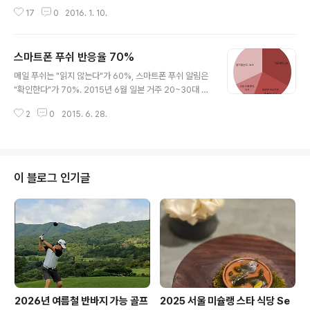
을 의미합니다. O2O는 Online to Offline의 약어로, 20
있음을 알리려 노력한다. 마침내, 자신이 살아있다는 사실..
17
0
2016. 1. 10.
10년 테크크런치에서 처음 사용된 용어이다. 아래 그림처
럼 O2O는 온라인에서 고객을 발견하고 그 고객들을 오프
라인 스토어로 데려가는 것(finds consumers online a
스마트폰 푸쉬 반응율 70%
nd brings them into realworld stores)이라고 정의
글 내용
했습니다. 즉, 정보유통비용이 저렴하고 고객을 이해할 수
메일 푸쉬는 "읽지 않는다"가 60%, 스마트폰 푸쉬 알림은
있다는 온라인의 장점과 실제 소비가 일어나는 오프라인의
"확인한다"가 70%. 2015년 6월 일본 거주 20~30대 남
장점을 접목하여 점주에게는 오프라인 고객 유입을 활성화
녀 500명을 대상으로 한 조사 "스마트폰 알림에 관한 설
하고 고객에게는 discovery 메카니즘을 혁신하여 새로운
2
0
2015. 6. 28.
문"결과를 발표했다. 푸쉬 알림에 대한 고객 반응율 스마트
오프라인 구매를 만들겠다는 것입니다. 스마트폰..
폰 앱을 쓰는 사용자에게 "푸쉬 알림은 어느 정도 보는
지"라는 질문에 "가끔 본다"가 33%,"매번은 아니지만 잘
본다"가 22.7%,"그때그때 본다"가 12.4%로 약 68% 사
용자가 푸쉬 알림을 확인하는 것으로 나타났다. 또 푸시 알
이 블로그 인기글
림을 계기로 방문이나 구입 등의 행동을 한 적이 있는 유저
는 40.2%였다. 스마트폰 푸쉬 활용 매장이나 실내에서의
스마트폰 푸쉬 알림 활용법 중 가장 널리 알려진 것은 "할
인 정보"(75.6%),"예약/객실 확인"(41.5%),"이벤트..
2026년 여름철 반바지 가능 골프
2025 서울 미슐랭 스타 식당 Se