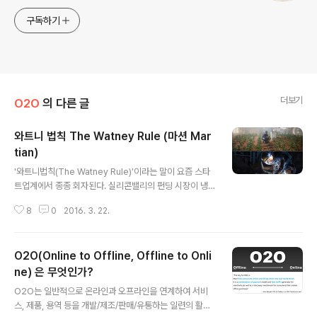
구독하기
더보기
O2O
의 다른 글
와트니 법칙 The Watney Rule (마션 Mar
tian)
글 내용
'와트니법칙(The Watney Rule)'이라는 말이 요즘 스타
트업계에서 종종 회자된다. 실리콘밸리의 펀딩 시장이 냉
각(?)되기 시작하면서 영화 마션에서 영감을 받은 단어인
8
0
2016. 3. 22.
데, First Round Capital의 Josh Kopelman의 트위터
에서 언급하면서 회자되기 시작하였다고 한다. 즉, '자생력
(Revenue를 만들어낼 수 있는 Business Model) 없이
O2O(Online to Offline, Offline to Onli
외부 자금에만 의존한 사업은 존속이 어렵다'는 뜻이다. 영
화 마션 NASA 탐사대는 화성을 탐사하던 중 모래폭풍을
ne) 은 무엇인가?
글 내용
만나고 팀원 마크 와트니가 사망했다고 판단, 그를 남기고
O2O는 일반적으로 온라인과 오프라인을 연계하여 서비
떠난다. 극적으로 생존한 마크 와트니는 남은 식량과 기발
스, 제품, 용역 등을 개발/제조/판매/유통하는 일련의 활동
한 재치로 화성에서 살아남을 방법을 찾으며 자신이 살아