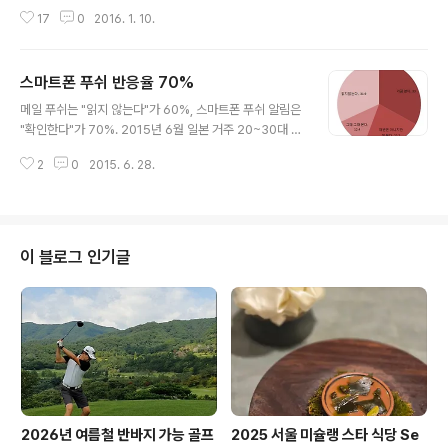
을 의미합니다. O2O는 Online to Offline의 약어로, 20
있음을 알리려 노력한다. 마침내, 자신이 살아있다는 사실..
17
0
2016. 1. 10.
10년 테크크런치에서 처음 사용된 용어이다. 아래 그림처
럼 O2O는 온라인에서 고객을 발견하고 그 고객들을 오프
라인 스토어로 데려가는 것(finds consumers online a
스마트폰 푸쉬 반응율 70%
nd brings them into realworld stores)이라고 정의
글 내용
했습니다. 즉, 정보유통비용이 저렴하고 고객을 이해할 수
메일 푸쉬는 "읽지 않는다"가 60%, 스마트폰 푸쉬 알림은
있다는 온라인의 장점과 실제 소비가 일어나는 오프라인의
"확인한다"가 70%. 2015년 6월 일본 거주 20~30대 남
장점을 접목하여 점주에게는 오프라인 고객 유입을 활성화
녀 500명을 대상으로 한 조사 "스마트폰 알림에 관한 설
하고 고객에게는 discovery 메카니즘을 혁신하여 새로운
2
0
2015. 6. 28.
문"결과를 발표했다. 푸쉬 알림에 대한 고객 반응율 스마트
오프라인 구매를 만들겠다는 것입니다. 스마트폰..
폰 앱을 쓰는 사용자에게 "푸쉬 알림은 어느 정도 보는
지"라는 질문에 "가끔 본다"가 33%,"매번은 아니지만 잘
본다"가 22.7%,"그때그때 본다"가 12.4%로 약 68% 사
용자가 푸쉬 알림을 확인하는 것으로 나타났다. 또 푸시 알
이 블로그 인기글
림을 계기로 방문이나 구입 등의 행동을 한 적이 있는 유저
는 40.2%였다. 스마트폰 푸쉬 활용 매장이나 실내에서의
스마트폰 푸쉬 알림 활용법 중 가장 널리 알려진 것은 "할
인 정보"(75.6%),"예약/객실 확인"(41.5%),"이벤트..
2026년 여름철 반바지 가능 골프
2025 서울 미슐랭 스타 식당 Se