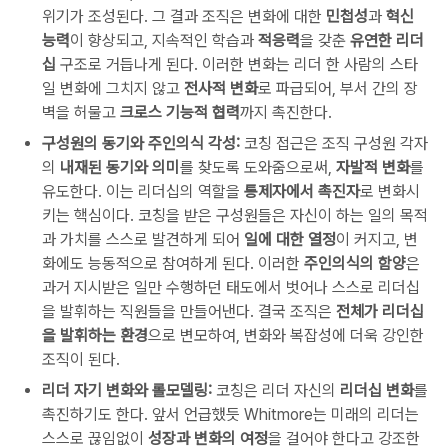
위기가 조성된다. 그 결과 조직은 변화에 대한
민첩성
과
혁신
능력
이 향상되고, 지속적인 학습과
적응력
을 갖춘
유연한 리더
십
구조로 거듭나게 된다. 이러한 변화는 리더 한 사람의 스타
일 변화에 그치지 않고
전사적 변화
로 파급되어, 부서 간의 장
벽을 허물고
크로스 기능적 협력
까지 촉진한다.
구성원의 동기와 주인의식 각성:
코칭 접근은 조직 구성원 각자
의
내재된 동기와 의미
를 찾도록 도와줌으로써,
자발적 변화
를
유도한다. 이는 리더십의 역할을
통제자에서 촉진자
로 변화시
키는 핵심이다. 코칭을 받은 구성원들은 자신이 하는 일의 목적
과 가치를 스스로 발견하게 되어
일에 대한 열정
이 커지고, 변
화에도 능동적으로 참여하게 된다. 이러한
주인의식의 함양
은
과거 지시받은 일만 수행하던 태도에서 벗어나 스스로 리더십
을 발휘하는 직원들을 만들어낸다. 결국 조직은
전체가 리더십
을 발휘하는 환경
으로 변모하여, 변화와 복잡성에 더욱 강인한
조직이 된다.
리더 자기 변화와 롤모델링:
코칭은 리더 자신의
리더십 변화
를
촉진하기도 한다. 앞서 언급했듯 Whitmore는 미래의 리더는
스스로 끊임없이
성장과 변화의 여정
을 걸어야 한다고 강조한