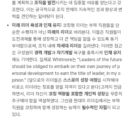
를 계획하고
조직을 발전
시키는 데 집중할 여유를 얻는다고 강
조한다. 이는 궁극적으로 조직 전체의 지속적인 성과 향상과 변
혁을 견인하는 밑바탕이 된다.
미래 리더 육성과 인재 유지:
코칭형 리더는 부하 직원들을 단
순한 수행자가 아닌
미래의 리더
로 바라본다. 이들은 직원들이
도전과제를 통해 성장하고 더 큰 책임을 맡을 수 있도록 동기
부여함으로써, 조직 내에
차세대 리더
를 길러낸다. 이러한 접근
은 구성원의
경력 개발
과
자기계발
욕구를 충족시켜
인재 유지
에도 기여한다. 실제로 Whitmore는
"Leaders of the future
should be obliged to embark on their own journey of p
ersonal development to earn the title of leader, in my o
pinion."
(앞으로의 리더들은
스스로의 성장 여정
을 시작해야
비로소 리더라는 칭호를 얻을 자격이 있다고 본다)고까지 언급
하면서, 리더 자신이
코칭 역량을 포함한 개인적 성장
을 꾸준히
추구해야 함을 역설하였다. 그만큼 현대의 리더십에서는 부하
직원을 코칭하며 함께 성장하는 능력이
필수적인 자질
이 되고
있다.