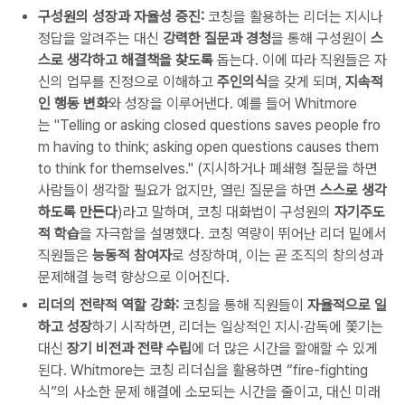
구성원의 성장과 자율성 증진:
코칭을 활용하는 리더는 지시나
정답을 알려주는 대신
강력한 질문과 경청
을 통해 구성원이
스
스로 생각하고 해결책을 찾도록
돕는다. 이에 따라 직원들은 자
신의 업무를 진정으로 이해하고
주인의식
을 갖게 되며,
지속적
인 행동 변화
와 성장을 이루어낸다. 예를 들어 Whitmore
는
"Telling or asking closed questions saves people fro
m having to think; asking open questions causes them
to think for themselves."
(지시하거나 폐쇄형 질문을 하면
사람들이 생각할 필요가 없지만, 열린 질문을 하면
스스로 생각
하도록 만든다
)라고 말하며, 코칭 대화법이 구성원의
자기주도
적 학습
을 자극함을 설명했다. 코칭 역량이 뛰어난 리더 밑에서
직원들은
능동적 참여자
로 성장하며, 이는 곧 조직의 창의성과
문제해결 능력 향상으로 이어진다.
리더의 전략적 역할 강화:
코칭을 통해 직원들이
자율적으로 일
하고 성장
하기 시작하면, 리더는 일상적인 지시·감독에 쫓기는
대신
장기 비전과 전략 수립
에 더 많은 시간을 할애할 수 있게
된다. Whitmore는 코칭 리더십을 활용하면 “fire-fighting
식”의 사소한 문제 해결에 소모되는 시간을 줄이고, 대신 미래