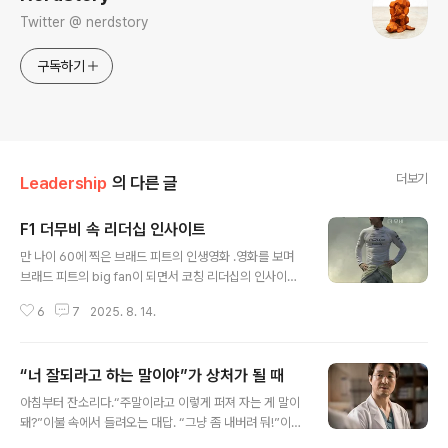
Twitter @ nerdstory
구독하기
더보기
Leadership
의 다른 글
F1 더무비 속 리더십 인사이트
글 내용
만 나이 60에 찍은 브래드 피트의 인생영화 .영화를 보며
브래드 피트의 big fan이 되면서 코칭 리더십의 인사이트
를 얻게 되었다.F1 더무비는 30년 전 은퇴를 선언했던 전
6
7
2025. 8. 14.
설적인 레이서 소니 헤이스가 한때 함께 뛰었던 옛 친구이
자 동료 루벤의 설득으로 최하위 F1 팀에 합류해 팀을 정상
으로 세우려는 도전에 나선다는 내용이다. 그에게는 아픔
“너 잘되라고 하는 말이야”가 상처가 될 때
이 있다. 우승을 눈앞에 두고 치명적인 사고를 겪는다. 화려
글 내용
한 스포트라이트 아래에서 수많은 팬들의 환호를 받던 그
아침부터 잔소리다.“주말이라고 이렇게 퍼져 자는 게 말이
였지만,사고이후 모두로부터 외면당하는 가슴 아픈 과거를
돼?”이불 속에서 들려오는 대답. “그냥 좀 내버려 둬!”이런
안게 되었다. 30년 째 "레이서 포 하이어(Racer-for-Hir
장면, 낯설지 않다. 사랑해서 한 말이 갈등이 된다.왜일까?