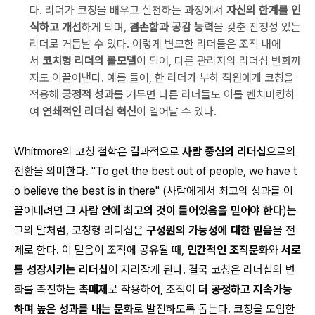
다. 리더가 코칭을 배우고 실천하는 과정에서
자신의 한계를 인
식하고 개선
하게 되며,
겸손함과 공감 능력
을 갖춘 진정성 있는
리더로 거듭날 수 있다. 이렇게 변모한 리더들은 조직 내에
서
코치형 리더의 롤모델
이 되어, 다른 관리자의 리더십 변화까
지도 이끌어낸다. 예를 들어, 한 리더가 부하 직원에게 코칭을
적용해
긍정적 성과
를 거두면 다른 리더들도 이를 벤치마킹하
여
연쇄적인 리더십 혁신
이 일어날 수 있다.
Whitmore의 코칭 철학은 결과적으로
사람 중심의 리더십
으로의
전환을 의미한다.
"To get the best out of people, we have t
o believe the best is in there"
(사람에게서 최고의 성과를 이
끌어내려면
그 사람 안에 최고의 것이 들어있음을 믿어야 한다
)는
그의 말처럼, 코칭형 리더십은
구성원의 가능성에 대한 믿음
을 전
제로 한다. 이 믿음이 조직에 공유될 때,
인간적인 조직문화
와
서로
를 성장시키는 리더십
이 자리잡게 된다. 결국 코칭은 리더십의 변
화를 촉진하는
촉매제
로 작용하여, 조직이
더 공정하고 지속가능
하며 높은 성과를 내는 문화
로 발전하도록 돕는다. 코칭을 도입한