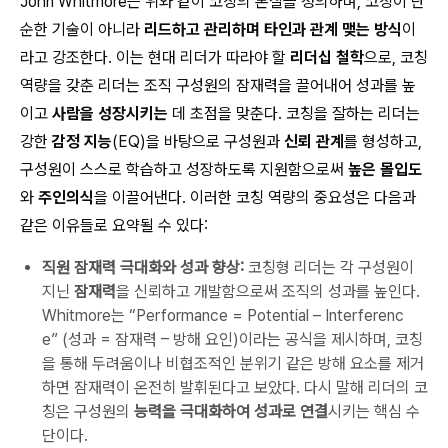
John Whitmore는 위와 같이 코칭의 본질을 정의하며, 코칭이 단
순한 기술이 아니라
리드하고 관리하며 타인과 관계 맺는 방식
이
라고 강조한다. 이는 현대 리더가 따라야 할
리더십 철학
으로, 코칭
역량을 갖춘 리더는 조직 구성원의 잠재력을 끌어내어 성과를 높
이고
사람을 성장시키는
데 초점을 맞춘다. 코칭을 잘하는 리더는
강한
감정 지능
(EQ)을 바탕으로 구성원과
신뢰 관계
를 형성하고,
구성원이 스스로 학습하고 성장하도록 지원함으로써
높은 몰입도
와
주인의식
을 이끌어낸다. 이러한 코칭 역량의 중요성은 다음과
같은 이유들로 요약될 수 있다:
직원 잠재력 극대화와 성과 향상:
코칭형 리더는 각 구성원이
지닌
잠재력
을 신뢰하고 개발함으로써 조직의 성과를 높인다.
Whitmore는
“Performance = Potential – Interferenc
e”
(성과 = 잠재력 – 방해 요인)이라는 공식을 제시하며, 코칭
을 통해 두려움이나 비협조적인 분위기 같은 방해 요소를 제거
하면 잠재력이 온전히 발휘된다고 보았다. 다시 말해 리더의 코
칭은 구성원의
능력을 극대화하여 성과로 연결
시키는 핵심 수
단이다.