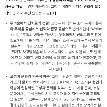
성공을 거둘 수 있기 때문이다. 코칭은 이러한 리더십 변화에 필수
적인 몇 가지 촉진 요인을 제공한다:
두려움에서 신뢰로의 전환:
코칭 문화 정착은 조직 문화를
통제
와 두려움 중심
에서
신뢰와 존중 중심
으로 변화시킨다. Whitm
ore는 “조직의 변혁을 위해서는
두려움에서 신뢰로의 전환
이
필요하며, 이를 위해 리더십 태도와 조직 구조의 근본적 변화가
필수적”이라고 강조했다. 코칭을 도입하려면 리더부터
기존의
위계적 사고방식
을 버리고 개방적이며 참여적인 태도로 변해
야 한다. 이러한 변화 과정을 통해 리더십 자체가
진화
하고, 조
직 전반에 걸쳐 심리적 안전감과 혁신성이 증진되는
선순환
이
시작된다.
고성과 문화와 지속적 학습:
코칭은 단순히 개인의 성장뿐 아니
라
조직 문화
를 변혁시킨다. 코칭 철학이 스며든 조직은
협업과
학습이 일상화
된
고성과 문화
를 갖추게 된다. 예를 들어, 코칭
문화에서는 구성원들이 서로 코치가 되어
지식 공유
와
피드백
을 활발히 주고받는다. 문제 발생 시 blame 게임보다
공동 해
결
에 집중하고, 새로운 아이디어를 실험하는 것을 장려하는 분