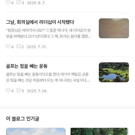
e)’를 떠도는 소니는 F1에서는 멀어졌지만 단 한 번도 레이
4
3
2025. 8. 7.
아내는 아이의 미래가 걱정돼서 말한다.게으른 버릇 들까
싱의 세계에서 멀어진 적은 없다. 사막에서 드라이버를 구
봐. 책임감 없는 어른 될까 봐.그 마음, 사랑이다.하지만 아
하는 일이든 ..
이는 다르게 듣는다.“또 간섭이야.” “날 못 믿는 거지.”의도
그날, 회의실에서 리더십이 시작됐다
는 선했지만, 전달이 실패한 거다.말은 정보가 아니다. 감정
글 내용
이다.리더십에서도 똑같다.많은 리더들이 ‘무엇을 말할
“팀장님은 따라가시나요?”그 질문 하나가, 내 리더십의 방
까’에만 집중한다.하지만 구성원은 ‘어떻게 말했는가’를 먼
향을 바꿔놨다.2011년이었다.그 해, 회사는 분사를 결정했
저 느낀다.표정, 목소리, 말의 리듬, 말 걸기 전의 분위기까
다.국내 1위 통신사였던 우리가, 플랫폼 쪽만 떼어내 비상
지.이 모든 게 말보다 먼저 메시지를 전달한다.드라마 에서
6
2
2025. 7. 31.
장 자회사로 독립한다는 발표.명분은 그럴싸했다. ‘정체된
이런 대사가 나온다.“팩트에 감정이 실리는 순간, 선동이
음성 통화 수익 대신, 새로운 성장 모델로 도전하자’는 것.
되는 거 ..
하지만… 구성원들의 반응은 싸늘했다.“이제 난 비상장 기
골프는 힘을 빼는 운동
업 소속인 거야?”“대출 받을 때 신용등급도 달라진다던
글 내용
데?”“결혼정보회사 등급이 두 단계 떨어졌대…”웃어넘길
골프는 힘을 빼는 운동이다고들 한다.여기서 깨달은 교훈
수 없는 루머들이, 어느새 모두의 표정이 되어 있었다.그때
은 힘을 빼는 것은 처음부터 되는 게 아니라는 사실이다.
나는 팀장이었다.위에서 내려온 지시는 하나.“팀원들 전원,
'힘을 주는 과정을 거친 사람이 힘을 뺄 수 있는 것이지 초
전적(轉籍) 동의서 받아와.”현장은 혼란스러웠다.노조는
4
5
2025. 7. 24.
보자가 갑자기 힘을 뺄 수는 없다'는 것.경지에 오른 사람이
동의서 제출을 거부했고,몇몇 팀장들은 주말에 팀원들 집
결과적으로 보면 힘을 빼는 것이지만 그 경지에 오르기까
앞까지 찾아갔다. 설득이 아니..
지는 힘주고 노력한 시간이 많았던 것이다. 지나고 보니 왜
그때 그렇게 힘주고 했을까?'라고 생각할 수도 있지만 힘을
준 기간을 거쳤기에 힘을 뺄수 있게 된 것이다.결국 힘을 빼
이 블로그 인기글
는 것은 힘주고 노력한 이후에 얻을 수 있는 결실이다. `빼
기'란 뭔가 여분이 있는 사람에게 가능한 것이다. 아무것도
없는데 빼기를 하면 마이너스 밖에 안 된다. 무언가를 가져