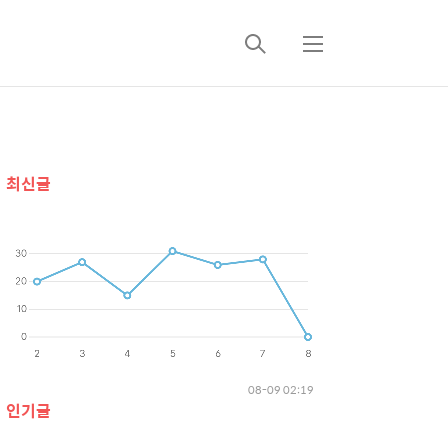
검
메
색
뉴
추
최신글
가
정
보
08-09 02:19
인기글