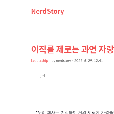
NerdStory
이직률 제로는 과연 자
상
본
문
세
제
Leadership
by
nerdstory
2023. 6. 29. 12:41
컨
본
목
텐
문
댓
츠
글
달
기
“우리 회사는 이직률이 거의 제로에 가깝습니